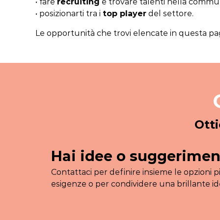
• fare
recruiting
e trovare talenti nella commun
• posizionarti tra i
top player
del settore.
Le opportunità che trovi elencate in questa pa
Otti
Hai idee o suggerimen
Contattaci per definire insieme le opzioni p
esigenze o per condividere una brillante id