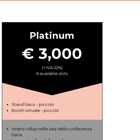
Platinum
€ 3,000
(+ IVA 22%)
6 available slots
Stand fisico - piccolo
Booth virtuale - piccolo
Vostro rollup nella sala della conferenza
fisica