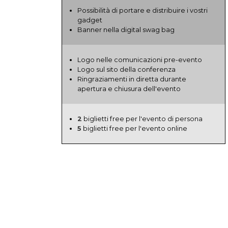
Possibilità di portare e distribuire i vostri
gadget
Banner nella digital swag bag
Logo nelle comunicazioni pre-evento
Logo sul sito della conferenza
Ringraziamenti in diretta durante
apertura e chiusura dell'evento
2
biglietti free per l'evento di persona
5
biglietti free per l'evento online