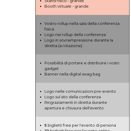
Stand fisico - grande
Booth virtuale - grande
Vostro rollup nella sala della conferenza
fisica
Logo nei rollup della conferenza
Logo in sovraimpressione durante la
diretta (a rotazione)
Possibilità di portare e distribuire i vostri
gadget
Banner nella digital swag bag
Logo nelle comunicazioni pre-evento
Logo sul sito della conferenza
Ringraziamenti in diretta durante
apertura e chiusura dell'evento
5
biglietti free per l'evento di persona
10
biglietti free per l'evento online