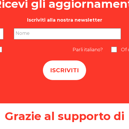
icevi gli aggiornamen
Iscriviti alla nostra newsletter
Nome
Parli italiano?
Of 
Grazie al supporto di