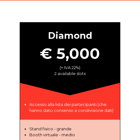
Diamond
€ 5,000
(+ IVA 22%)
2 available slots
Accesso alla lista dei partecipanti (che
hanno dato consenso a condivisione dati)
Stand fisico - grande
Booth virtuale - medio