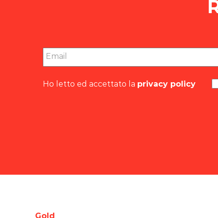
R
Email
Ho letto ed accettato la
privacy policy
Gold