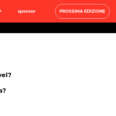
sponsor
PROSSIMA EDIZIONE
vel?
a?