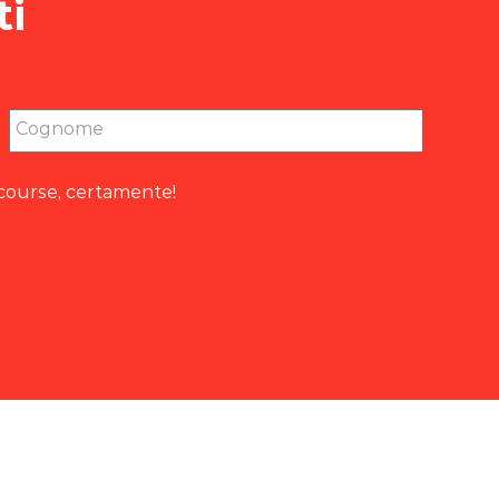
ti
Cognome
course, certamente!