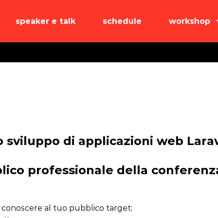
speaker e talk
schedule
workshop
lo sviluppo di applicazioni web Lara
blico professionale della conferenz
i conoscere al tuo pubblico target;