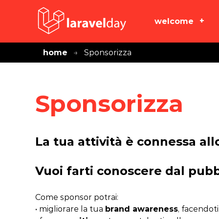
welcome
home
Sponsorizza
Sponsorizza
La tua attività è connessa al
Vuoi farti conoscere dal pub
Come sponsor potrai:
• migliorare la tua
brand awareness
, facendot