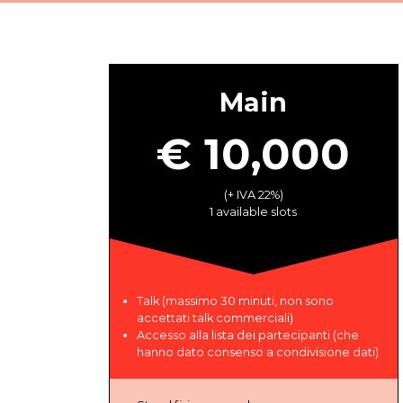
Main
€ 10,000
(+ IVA 22%)
1 available slots
Talk (massimo 30 minuti, non sono
accettati talk commerciali)
Accesso alla lista dei partecipanti (che
hanno dato consenso a condivisione dati)