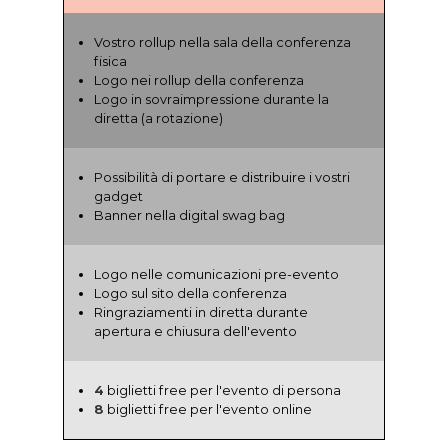
Vostro rollup nella sala della conferenza
fisica
Logo nei rollup della conferenza
Logo in sovraimpressione durante la
diretta (a rotazione)
Possibilità di portare e distribuire i vostri
gadget
Banner nella digital swag bag
Logo nelle comunicazioni pre-evento
Logo sul sito della conferenza
Ringraziamenti in diretta durante
apertura e chiusura dell'evento
4
biglietti free per l'evento di persona
8
biglietti free per l'evento online