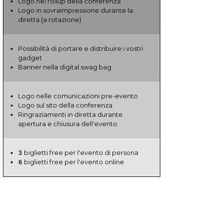
Logo nei rollup della conferenza
Logo in sovraimpressione durante la
diretta (a rotazione)
Possibilità di portare e distribuire i vostri
gadget
Banner nella digital swag bag
Logo nelle comunicazioni pre-evento
Logo sul sito della conferenza
Ringraziamenti in diretta durante
apertura e chiusura dell'evento
3
biglietti free per l'evento di persona
6
biglietti free per l'evento online